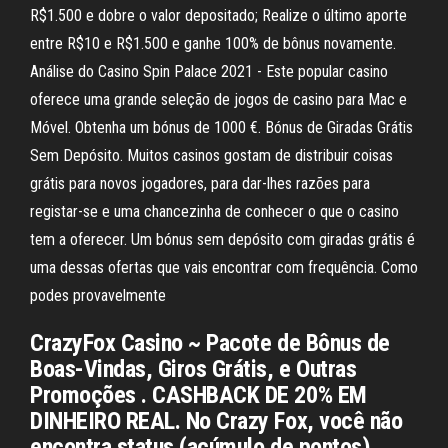
R$1.500 e dobre o valor depositado; Realize o último aporte
entre R$10 e R$1.500 e ganhe 100% de bônus novamente.
Análise do Casino Spin Palace 2021 - Este popular casino
oferece uma grande seleção de jogos de casino para Mac e
Móvel. Obtenha um bónus de 1000 €. Bónus de Giradas Grátis
Sem Depósito. Muitos casinos gostam de distribuir coisas
grátis para novos jogadores, para dar-lhes razões para
registar-se e uma chancezinha de conhecer o que o casino
tem a oferecer. Um bónus sem depósito com giradas grátis é
uma dessas ofertas que vais encontrar com frequência. Como
podes provavelmente
CrazyFox Casino ~ Pacote de Bônus de
Boas-Vindas, Giros Grátis, e Outras
Promoções . CASHBACK DE 20% EM
DINHEIRO REAL. No Crazy Fox, você não
encontra status (acúmulo de pontos),