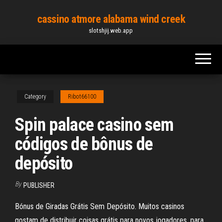
Skip
cassino atmore alabama wind creek
to
slotshjij.web.app
the
content
Category
Ribot66100
Spin palace casino sem
códigos de bônus de
depósito
By
PUBLISHER
Bónus de Giradas Grátis Sem Depósito. Muitos casinos
gostam de distribuir coisas grátis para novos jogadores, para