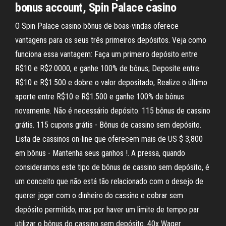
bonus account, Spin Palace casino
O Spin Palace casino bônus de boas-vindas oferece
vantagens para os seus três primeiros depósitos. Veja como
funciona essa vantagem: Faça um primeiro depósito entre
R$10 e R$2.0000, e ganhe 100% de bônus; Deposite entre
R$10 e R$1.500 e dobre o valor depositado; Realize o último
aporte entre R$10 e R$1.500 e ganhe 100% de bônus
novamente. Não é necessário depósito. 115 bônus de cassino
grátis. 115 cupons grátis - Bônus de cassino sem depósito.
Lista de cassinos on-line que oferecem mais de US $ 3,800
em bônus - Mantenha seus ganhos !. A pressa, quando
consideramos este tipo de bônus de cassino sem depósito, é
um conceito que não está tão relacionado com o desejo de
querer jogar com o dinheiro do cassino e cobrar sem
depósito permitido, mas por haver um limite de tempo par
utilizar o bônus do cassino sem depósito. 40x Wager