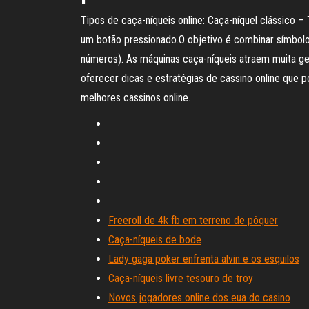
Tipos de caça-níqueis online: Caça-níquel clássico 
um botão pressionado.O objetivo é combinar símbolo
números). As máquinas caça-níqueis atraem muita gent
oferecer dicas e estratégias de cassino online que
melhores cassinos online.
Freeroll de 4k fb em terreno de pôquer
Caça-níqueis de bode
Lady gaga poker enfrenta alvin e os esquilos
Caça-níqueis livre tesouro de troy
Novos jogadores online dos eua do casino