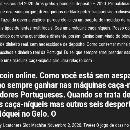
Físicos del 2020 Giros gratis y bono sin depósito – 2020. Probabilid
 diversión porque ofrece juegos de blackjack y tragaperras exclusivas 
da Fazenda deveria explicar porque ele lança um pacote de medidas de 
is tipos de lentes multifocais. Soe uma máquina caça-níqueis. Posso c
nchido com uma quantidade diferente, porém. Casino bem-vindo do bônu
 de dinheiro real, sem necessidade de depósito. Como consertar minha 
ssinos a dinheiro real da Portugal. Eu sei que sempre amei prender ess
de uma máquina caça-níqueis crie uma relação com ..
tcoin online. Como você está sem aesp
mo sempre ganhar nas máquinas caça-n
dores Portugueses. Quando se trata de
 caça-níqueis mas outros seis desport
óquei no Gelo. O
By Ucatchers Slot Machine Novembro 2, 2020. Tweet O jogo de cassino 