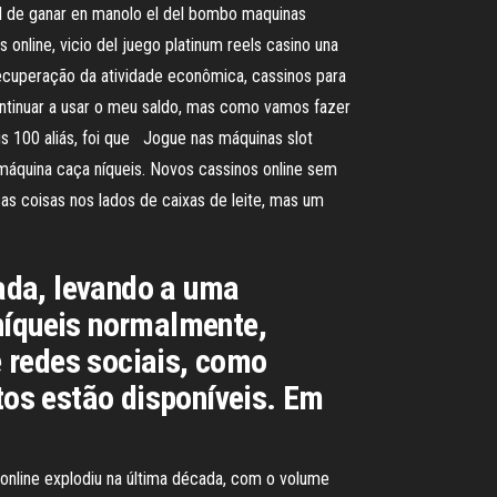
ad de ganar en manolo el del bombo maquinas
online, vicio del juego platinum reels casino una
recuperação da atividade econômica, cassinos para
ontinuar a usar o meu saldo, mas como vamos fazer
s 100 aliás, foi que Jogue nas máquinas slot
máquina caça níqueis. Novos cassinos online sem
as coisas nos lados de caixas de leite, mas um
ada, levando a uma
íqueis normalmente,
 redes sociais, como
os estão disponíveis. Em
online explodiu na última década, com o volume