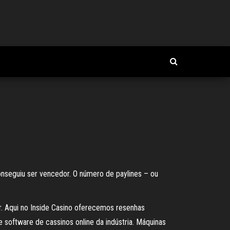
onseguiu ser vencedor. O número de paylines – ou
.
r. Aqui no Inside Casino oferecemos resenhas
software de cassinos online da indústria. Máquinas