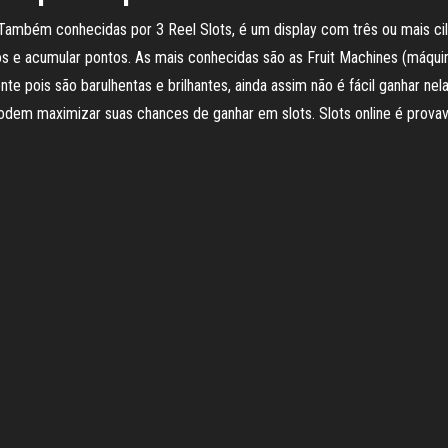
– Também conhecidas por 3 Reel Slots, é um display com três ou mais c
s e acumular pontos. As mais conhecidas são as Fruit Machines (máqu
e pois são barulhentas e brilhantes, ainda assim não é fácil ganhar nel
 podem maximizar suas chances de ganhar em slots. Slots online é prov