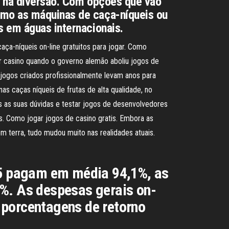
r na diversão. Com opções que vão
omo as máquinas de caça-níqueis ou
s em águas internacionais.
ça-níqueis on-line gratuitos para jogar. Como
r casino quando o governo alemão aboliu jogos de
jogos criados profissionalmente levam anos para
 caças níqueis de frutas de alta qualidade, no
s as suas dúvidas e testar jogos de desenvolvedores
s. Como jogar jogos de casino gratis. Embora as
 terra, tudo mudou muito nas realidades atuais.
5 pagam em média 94,1%, as
4%. As despesas gerais on-
 porcentagens de retorno