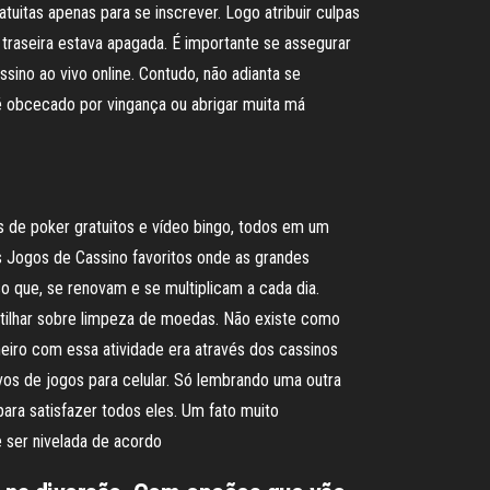
uitas apenas para se inscrever. Logo atribuir culpas
traseira estava apagada. É importante se assegurar
sino ao vivo online. Contudo, não adianta se
é obcecado por vingança ou abrigar muita má
de poker gratuitos e vídeo bingo, todos em um
s Jogos de Cassino favoritos onde as grandes
so que, se renovam e se multiplicam a cada dia.
rtilhar sobre limpeza de moedas. Não existe como
eiro com essa atividade era através dos cassinos
ivos de jogos para celular. Só lembrando uma outra
ara satisfazer todos eles. Um fato muito
 ser nivelada de acordo