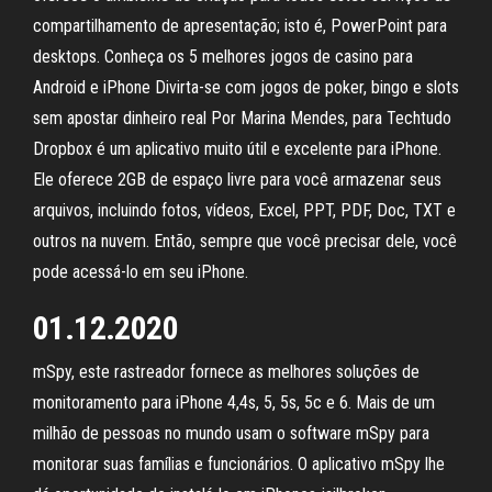
compartilhamento de apresentação; isto é, PowerPoint para
desktops. Conheça os 5 melhores jogos de casino para
Android e iPhone Divirta-se com jogos de poker, bingo e slots
sem apostar dinheiro real Por Marina Mendes, para Techtudo
Dropbox é um aplicativo muito útil e excelente para iPhone.
Ele oferece 2GB de espaço livre para você armazenar seus
arquivos, incluindo fotos, vídeos, Excel, PPT, PDF, Doc, TXT e
outros na nuvem. Então, sempre que você precisar dele, você
pode acessá-lo em seu iPhone.
01.12.2020
mSpy, este rastreador fornece as melhores soluções de
monitoramento para iPhone 4,4s, 5, 5s, 5c e 6. Mais de um
milhão de pessoas no mundo usam o software mSpy para
monitorar suas famílias e funcionários. O aplicativo mSpy lhe