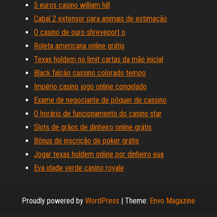
5 euros casino william hill
Cabal 2 extensor para animais de estimação
O casino de ouro shreveport o
Roleta americana online grátis
Texas holdem no limit cartas da mão inicial
Black falcão cassino colorado tempo
Império casino jogo online congelado
Exame de negociante de pôquer de cassino
O horário de funcionamento do casino star
Slots de grãos de dinheiro online grátis
Bônus de inscrição de poker grátis
Jogar texas holdem online por dinheiro eua
Eva idade verde casino royale
Proudly powered by
WordPress
|
Theme:
Envo Magazine