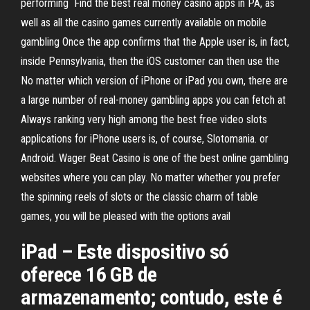
performing Find the best real money casino apps in PA, as
well as all the casino games currently available on mobile
gambling Once the app confirms that the Apple user is, in fact,
inside Pennsylvania, then the iOS customer can then use the
No matter which version of iPhone or iPad you own, there are
a large number of real-money gambling apps you can fetch at
Always ranking very high among the best free video slots
applications for iPhone users is, of course, Slotomania. or
Android. Wager Beat Casino is one of the best online gambling
websites where you can play. No matter whether you prefer
the spinning reels of slots or the classic charm of table
games, you will be pleased with the options avail
iPad – Este dispositivo só
oferece 16 GB de
armazenamento; contudo, este é