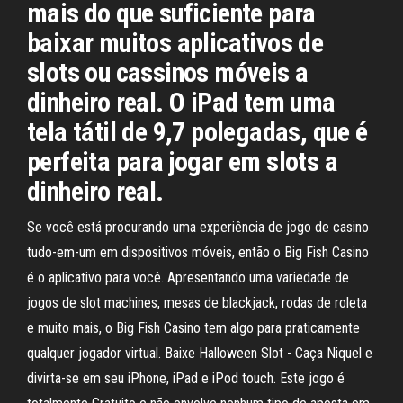
mais do que suficiente para
baixar muitos aplicativos de
slots ou cassinos móveis a
dinheiro real. O iPad tem uma
tela tátil de 9,7 polegadas, que é
perfeita para jogar em slots a
dinheiro real.
Se você está procurando uma experiência de jogo de casino
tudo-em-um em dispositivos móveis, então o Big Fish Casino
é o aplicativo para você. Apresentando uma variedade de
jogos de slot machines, mesas de blackjack, rodas de roleta
e muito mais, o Big Fish Casino tem algo para praticamente
qualquer jogador virtual. Baixe Halloween Slot - Caça Niquel e
divirta-se em seu iPhone, iPad e iPod touch. ‎Este jogo é