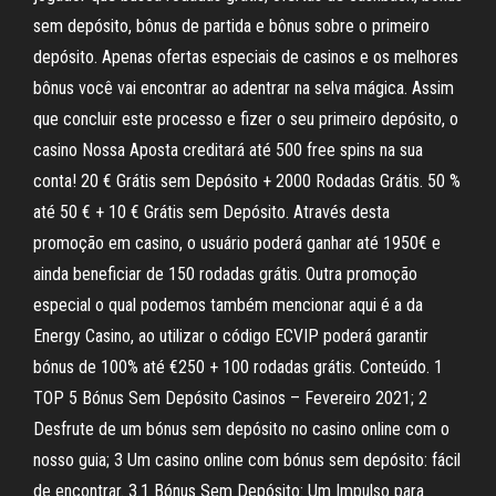
sem depósito, bônus de partida e bônus sobre o primeiro
depósito. Apenas ofertas especiais de casinos e os melhores
bônus você vai encontrar ao adentrar na selva mágica. Assim
que concluir este processo e fizer o seu primeiro depósito, o
casino Nossa Aposta creditará até 500 free spins na sua
conta! 20 € Grátis sem Depósito + 2000 Rodadas Grátis. 50 %
até 50 € + 10 € Grátis sem Depósito. Através desta
promoção em casino, o usuário poderá ganhar até 1950€ e
ainda beneficiar de 150 rodadas grátis. Outra promoção
especial o qual podemos também mencionar aqui é a da
Energy Casino, ao utilizar o código ECVIP poderá garantir
bónus de 100% até €250 + 100 rodadas grátis. Conteúdo. 1
TOP 5 Bónus Sem Depósito Casinos – Fevereiro 2021; 2
Desfrute de um bónus sem depósito no casino online com o
nosso guia; 3 Um casino online com bónus sem depósito: fácil
de encontrar. 3.1 Bónus Sem Depósito: Um Impulso para