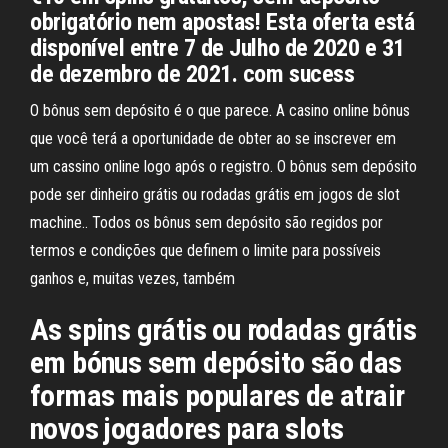
obrigatório nem apostas! Esta oferta está
disponível entre 7 de Julho de 2020 e 31
de dezembro de 2021. com sucess
O bônus sem depósito é o que parece. A casino online bônus
que você terá a oportunidade de obter ao se inscrever em
um cassino online logo após o registro. O bônus sem depósito
pode ser dinheiro grátis ou rodadas grátis em jogos de slot
machine.. Todos os bônus sem depósito são regidos por
termos e condições que definem o limite para possíveis
ganhos e, muitas vezes, também
As spins grátis ou rodadas grátis
em bónus sem depósito são das
formas mais populares de atrair
novos jogadores para slots