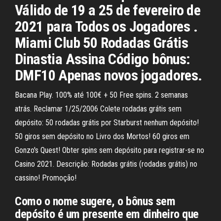
Válido de 19 a 25 de fevereiro de
2021 para Todos os Jogadores .
Miami Club 50 Rodadas Grátis
Dinastia Assina Código bônus:
DMF10 Apenas novos jogadores.
Bacana Play. 100% até 100€ + 50 Free spins. 2 semanas
atrás. Reclamar 1/25/2006 Colete rodadas grátis sem
depósito: 50 rodadas grátis por Starburst nenhum depósito!
50 giros sem depósito no Livro dos Mortos! 60 giros em
Gonzo's Quest! Obter spins sem depósito para registrar-se no
Casino 2021. Descrição: Rodadas grátis (rodadas grátis) no
cassino! Promoção!
Como o nome sugere, o bônus sem
depósito é um presente em dinheiro que