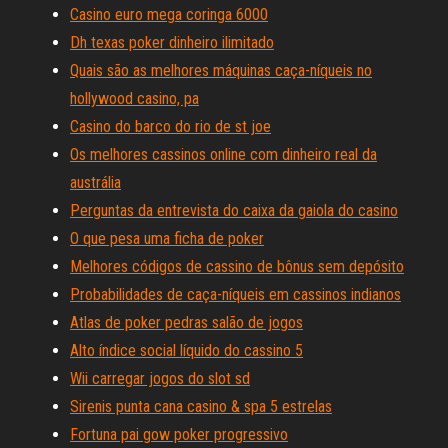
Casino euro mega coringa 6000
Dh texas poker dinheiro ilimitado
Quais são as melhores máquinas caça-níqueis no
hollywood casino, pa
Casino do barco do rio de st joe
Os melhores cassinos online com dinheiro real da
austrália
Perguntas da entrevista do caixa da gaiola do casino
O que pesa uma ficha de poker
Melhores códigos de cassino de bônus sem depósito
Probabilidades de caça-níqueis em cassinos indianos
Atlas de poker pedras salão de jogos
Alto índice social líquido do cassino 5
Wii carregar jogos do slot sd
Sirenis punta cana casino & spa 5 estrelas
Fortuna pai gow poker progressivo