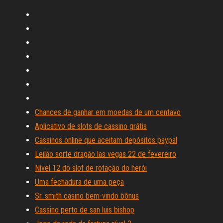
Chances de ganhar em moedas de um centavo
Aplicativo de slots de cassino grátis
Cassinos online que aceitam depósitos paypal
Leilão sorte dragão las vegas 22 de fevereiro
Nível 12 do slot de rotação do herói
Uma fechadura de uma peça
Sr. smith casino bem-vindo bônus
Cassino perto de san luis bishop