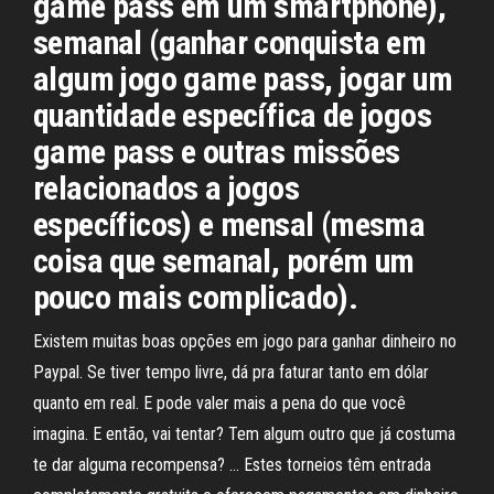
game pass em um smartphone),
semanal (ganhar conquista em
algum jogo game pass, jogar um
quantidade específica de jogos
game pass e outras missões
relacionados a jogos
específicos) e mensal (mesma
coisa que semanal, porém um
pouco mais complicado).
Existem muitas boas opções em jogo para ganhar dinheiro no
Paypal. Se tiver tempo livre, dá pra faturar tanto em dólar
quanto em real. E pode valer mais a pena do que você
imagina. E então, vai tentar? Tem algum outro que já costuma
te dar alguma recompensa? … Estes torneios têm entrada