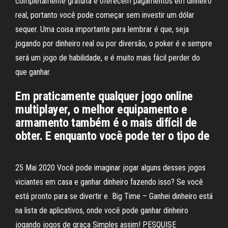
completamente gratuita e oferecem pagamentos em dinheiro
real, portanto você pode começar sem investir um dólar
sequer. Uma coisa importante para lembrar é que, seja
jogando por dinheiro real ou por diversão, o poker é e sempre
será um jogo de habilidade, e é muito mais fácil perder do
que ganhar.
Em praticamente qualquer jogo online
multiplayer, o melhor equipamento e
armamento também é o mais difícil de
obter. E enquanto você pode ter o tipo de
25 Mai 2020 Você pode imaginar jogar alguns desses jogos
viciantes em casa e ganhar dinheiro fazendo isso? Se você
está pronto para se divertir e Big Time – Ganhei dinheiro está
na lista de aplicativos, onde você pode ganhar dinheiro
jogando jogos de graça Simples assim! PESQUISE