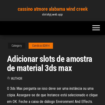
Skip
cassino atmore alabama wind creek
to
slotshjij.web.app
the
content
Category
Candozo32814
Adicionar slots de amostra
de material 3ds max
By
AUTHOR
O 3ds Max pergunta se isso deve ser uma instância ou uma
cópia. Assegure-se de que Instance está selecionado e clique
em OK. Feche a caixa de diálogo Environment And Effects.