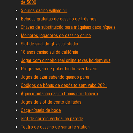
de 5000
5 euros casino william hill
Bebidas gratuitas de cassino de três rios
Chaves de substituição para máquinas caça-níqueis
Melhores jogadores de cassino online
Slot de sinal do qt visual studio
18 anos casino sul da califórnia
Jogar com dinheiro real online texas holdem eua
Programação de poker big beaver tavern
Jogos de azar sabendo quando parar
Códigos de bônus de depósito sem yako 2021
Águia montanha casino bônus em dinheiro
Jogos de slot de conto de fadas
Caça-níqueis de bode
Slot de correio vertical na parede
Teatro de cassino de santa fe station